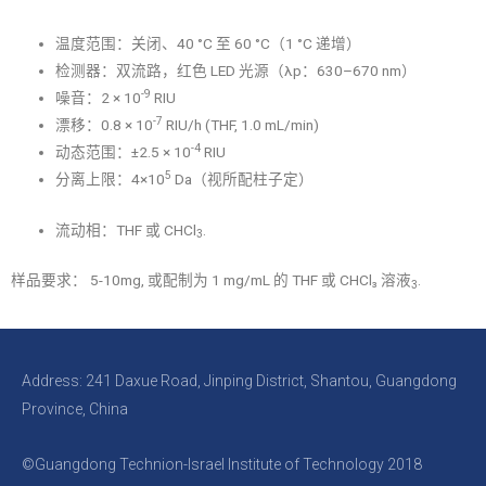
温度范围：关闭、40 °C 至 60 °C（1 °C 递增）
检测器：双流路，红色 LED 光源（λp：630–670 nm）
-9
噪音：2 × 10
RIU
-7
漂移：0.8 × 10
RIU/h (THF, 1.0 mL/min)
-4
动态范围：±2.5 × 10
RIU
5
分离上限：4×10
Da（视所配柱子定）
流动相：THF 或 CHCl
.
3
样品要求： 5-10mg, 或配制为 1 mg/mL 的 THF 或 CHCl₃ 溶液
.
3
Address: 241 Daxue Road, Jinping District, Shantou, Guangdong
Province, China
©Guangdong Technion-Israel Institute of Technology 2018