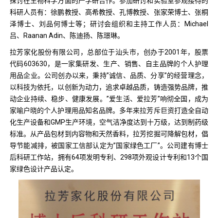
探讨在生物科学方面的产学研合作。参加研讨和实验室参观接待的
科研人员有：徐鹏教授、高希教授、孔博教授、张家荣博士、张桐
泽博士、刘品何博士等；研讨会组织和主持工作人员：Michael
吕、Raanan Adin、陈迪扬、陈璟琳。
拉芳家化股份有限公司，总部位于汕头市，创办于2001年，股票
代码603630，是一家集研发、生产、销售、自主品牌的个人护理
用品企业。公司创办以来，秉持”诚信、品质、分享”的经营理念，
以科技为依托，以创新为动力，追求卓越品质，铸造强势品牌，推
动企业持续、稳步、健康发展。”爱生活、爱拉芳”响彻全国，成为
家喻户晓的个人护理用品知名品牌。多年来拉芳斥巨资打造全自动
化生产设备和GMP生产环境，空气洁净度达到十万级，达到制药级
标准。从产品包材到内容物和天然香料，拉芳挖掘可降解包材，倡
导节能减排，被国家工信部认定为”国家绿色工厂”。公司建有博士
后科研工作站，拥有64项发明专利、298项外观设计专利和13个国
家绿色设计产品认定。