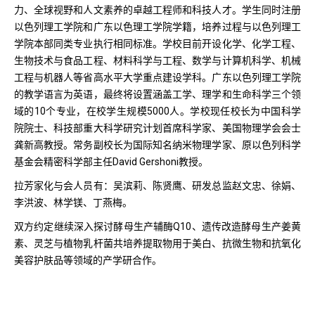
力、全球视野和人文素养的卓越工程师和科技人才。学生同时注册
以色列理工学院和广东以色理工学院学籍，培养过程与以色列理工
学院本部同类专业执行相同标准。学校目前开设化学、化学工程、
生物技术与食品工程、材料科学与工程、数学与计算机科学、机械
工程与机器人等省高水平大学重点建设学科。广东以色列理工学院
的教学语言为英语，最终将设置涵盖工学、理学和生命科学三个领
域的10个专业，在校学生规模5000人。学校现任校长为中国科学
院院士、科技部重大科学研究计划首席科学家、美国物理学会会士
龚新高教授。常务副校长为国际知名纳米物理学家、原以色列科学
基金会精密科学部主任David Gershoni教授。
拉芳家化与会人员有：吴滨莉、陈贤鹰、研发总监赵文忠、徐娟、
李洪波、林学镁、丁燕梅。
双方约定继续深入探讨酵母生产辅酶Q10、遗传改造酵母生产姜黄
素、灵芝与植物乳杆菌共培养提取物用于美白、抗微生物和抗氧化
美容护肤品等领域的产学研合作。