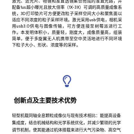
激光、滤光片、物镜和准直透镜集合而成的准直光路，并
配备1us超小曝光且放大倍率（1X-3X）可调的高质量成像系
统，3D打印垫片可方便更改粒子采样空间大小和聚焦面以
适应不同浓度的粒子采样环境。激光采用usb供电，相机采
用usb3.0供电与图像传输，可方便连接至树莓派进行工
作。本发明体积小，质量轻，刚度大，成像质量高，组装
简单，便于多旋翼无人机携带至空中灵活地进行不同环境
下粒子大小、形状、浓度等的采样。
创新点及主要技术优势
轻型机载同轴全息颗粒成像仪与现有技术相比：能提高设备
集成度，结合机械结构和光学系统优化，并减少繁琐的光学
调节机制，使其能通过机体搭载来进行大气污染物、高空气