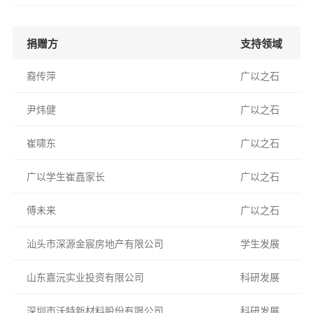
捐赠方
支持领域
裔传萍
广以之石
尹炜健
广以之石
崔啸东
广以之石
广以学生崔嚞家长
广以之石
傅未来
广以之石
汕头市深源金宸房地产有限公司
学生发展
山东嘉沅实业投资有限公司
科研发展
深圳市沃特新材料股份有限公司
科研发展