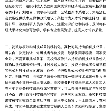
企业开展技术开发、技术服务、技术咨询和技术培训；还要创新科
研组织方式，组织科技人员面向国家需求和经济社会发展积极承担
各类科研计划项目，积极参与国家、区域创新体系建设，为经济社
会发展提供技术支撑和政策建议；高校作为人才培养的主阵地，更
要引导、激励科研人员教书育人，注重知识扩散和转移，及时将科
研成果转化为教育教学、学科专业发展资源，提高人才培养质量。
二、简政放权鼓励科技成果转移转化。高校对其持有的科技成果，
可以自主决定转让、许可或者作价投资，除涉及国家秘密、国家安
全外，不需要审批或备案。高校有权依法以持有的科技成果作价入
股确认股权和出资比例，通过发起人协议、投资协议或者公司章程
等形式对科技成果的权属、作价、折股数量或出资比例等事项明确
约定、明晰产权，并指定所属专业部门统一管理技术成果作价入股
所形成的企业股份或出资比例。高校职务科技成果完成人和参加人
在不变更职务科技成果权属的前提下，可以按照学校规定与学校签
订协议，进行该项科技成果的转化，并享有相应权益。高校科技成
果转移转化收益全部留归学校，纳入单位预算，不上缴国库；在对
完成、转化科技成果做出重要贡献的人员给予奖励和报酬后，主要