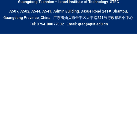
Guangdong Technion – Israel Institute of Technology GTEC
A507, A502, A544, A541, Admin Building. Daxue Road 241#, Shantou,
Guangdong Province, China 广东省汕头市金平区大学路241号行政楼科创中心
Tel: 0754-88077032 Email: gtec@gtiit.edu.cn