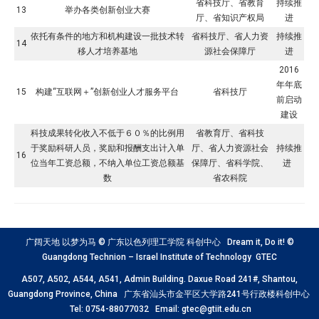
省科技厅、省教育
持续推
13
举办各类创新创业大赛
厅、省知识产权局
进
依托有条件的地方和机构建设一批技术转
省科技厅、省人力资
持续推
14
移人才培养基地
源社会保障厅
进
2016
年年底
15
构建“互联网＋”创新创业人才服务平台
省科技厅
前启动
建设
科技成果转化收入不低于６０％的比例用
省教育厅、省科技
于奖励科研人员，奖励和报酬支出计入单
厅、省人力资源社会
持续推
16
位当年工资总额，不纳入单位工资总额基
保障厅、省科学院、
进
数
省农科院
广阔天地 以梦为马 © 广东以色列理工学院 科创中心 Dream it, Do it! ©
Guangdong Technion – Israel Institute of Technology GTEC
A507, A502, A544, A541, Admin Building. Daxue Road 241#, Shantou,
Guangdong Province, China 广东省汕头市金平区大学路241号行政楼科创中心
Tel: 0754-88077032 Email: gtec@gtiit.edu.cn