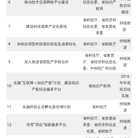
6
推动技术交易网络平台建设
信息化委、省知识产
前启动
权局
建设
省科技厅、省经济和
持续推
7
建设科技成果产业化基地
信息化委、省发展改
进
革委
持续推
8
加快应用型科技项目研发及成果转化
省科技厅、省财政厅
进
省科技厅、省教育
持续推
9
深入推进省部院产学研合作
厅、省经济和信息化
进
委、中科院广州分院
2016
实施“互联网＋知识产权”计划，建设知识
年年底
10
省知识产权局
产权综合服务平台
前启动
实施
持续推
11
实施科技企业孵化器倍增计划
省科技厅
进
省科技厅、省发展改
持续推
12
培育“四众”创新服务平台
革委、省经济和信息
进
化委、省财政厅