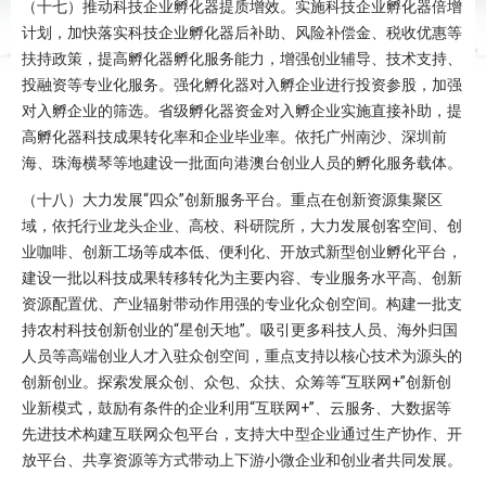
（十七）推动科技企业孵化器提质增效。实施科技企业孵化器倍增
计划，加快落实科技企业孵化器后补助、风险补偿金、税收优惠等
扶持政策，提高孵化器孵化服务能力，增强创业辅导、技术支持、
投融资等专业化服务。强化孵化器对入孵企业进行投资参股，加强
对入孵企业的筛选。省级孵化器资金对入孵企业实施直接补助，提
高孵化器科技成果转化率和企业毕业率。依托广州南沙、深圳前
海、珠海横琴等地建设一批面向港澳台创业人员的孵化服务载体。
（十八）大力发展“四众”创新服务平台。重点在创新资源集聚区
域，依托行业龙头企业、高校、科研院所，大力发展创客空间、创
业咖啡、创新工场等成本低、便利化、开放式新型创业孵化平台，
建设一批以科技成果转移转化为主要内容、专业服务水平高、创新
资源配置优、产业辐射带动作用强的专业化众创空间。构建一批支
持农村科技创新创业的“星创天地”。吸引更多科技人员、海外归国
人员等高端创业人才入驻众创空间，重点支持以核心技术为源头的
创新创业。探索发展众创、众包、众扶、众筹等“互联网+”创新创
业新模式，鼓励有条件的企业利用“互联网+”、云服务、大数据等
先进技术构建互联网众包平台，支持大中型企业通过生产协作、开
放平台、共享资源等方式带动上下游小微企业和创业者共同发展。