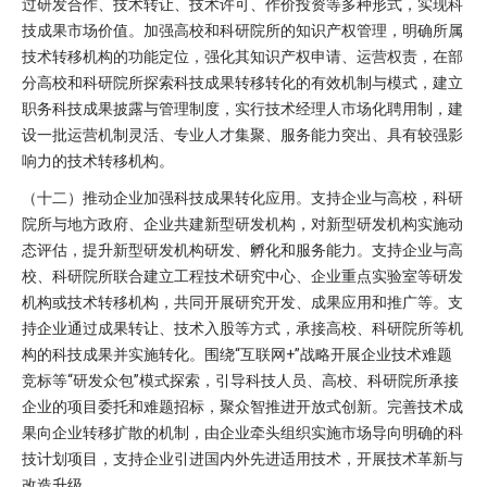
过研发合作、技术转让、技术许可、作价投资等多种形式，实现科
技成果市场价值。加强高校和科研院所的知识产权管理，明确所属
技术转移机构的功能定位，强化其知识产权申请、运营权责，在部
分高校和科研院所探索科技成果转移转化的有效机制与模式，建立
职务科技成果披露与管理制度，实行技术经理人市场化聘用制，建
设一批运营机制灵活、专业人才集聚、服务能力突出、具有较强影
响力的技术转移机构。
（十二）推动企业加强科技成果转化应用。支持企业与高校，科研
院所与地方政府、企业共建新型研发机构，对新型研发机构实施动
态评估，提升新型研发机构研发、孵化和服务能力。支持企业与高
校、科研院所联合建立工程技术研究中心、企业重点实验室等研发
机构或技术转移机构，共同开展研究开发、成果应用和推广等。支
持企业通过成果转让、技术入股等方式，承接高校、科研院所等机
构的科技成果并实施转化。围绕“互联网+”战略开展企业技术难题
竞标等“研发众包”模式探索，引导科技人员、高校、科研院所承接
企业的项目委托和难题招标，聚众智推进开放式创新。完善技术成
果向企业转移扩散的机制，由企业牵头组织实施市场导向明确的科
技计划项目，支持企业引进国内外先进适用技术，开展技术革新与
改造升级。