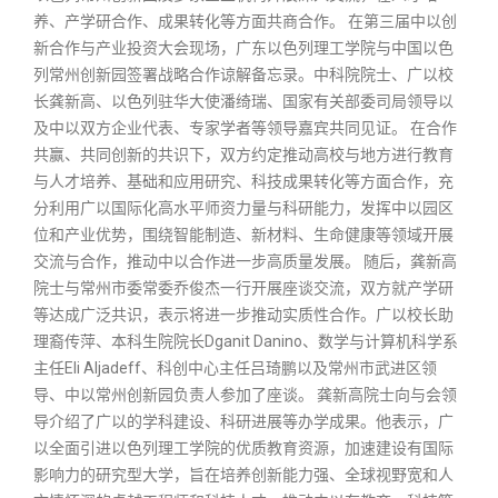
养、产学研合作、成果转化等方面共商合作。 在第三届中以创
新合作与产业投资大会现场，广东以色列理工学院与中国以色
列常州创新园签署战略合作谅解备忘录。中科院院士、广以校
长龚新高、以色列驻华大使潘绮瑞、国家有关部委司局领导以
及中以双方企业代表、专家学者等领导嘉宾共同见证。 在合作
共赢、共同创新的共识下，双方约定推动高校与地方进行教育
与人才培养、基础和应用研究、科技成果转化等方面合作，充
分利用广以国际化高水平师资力量与科研能力，发挥中以园区
位和产业优势，围绕智能制造、新材料、生命健康等领域开展
交流与合作，推动中以合作进一步高质量发展。 随后，龚新高
院士与常州市委常委乔俊杰一行开展座谈交流，双方就产学研
等达成广泛共识，表示将进一步推动实质性合作。广以校长助
理裔传萍、本科生院院长Dganit Danino、数学与计算机科学系
主任Eli Aljadeff、科创中心主任吕琦鹏以及常州市武进区领
导、中以常州创新园负责人参加了座谈。 龚新高院士向与会领
导介绍了广以的学科建设、科研进展等办学成果。他表示，广
以全面引进以色列理工学院的优质教育资源，加速建设有国际
影响力的研究型大学，旨在培养创新能力强、全球视野宽和人