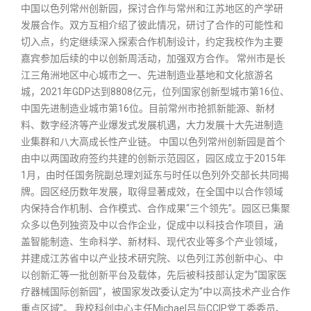
中国以色列常州创新园，探讨合作与常州和江苏地区的产学研
发展合作。双方互相介绍了彼此情况，研讨了合作的可能性和
切入点，约定继续深入探索合作机制设计，约定我校作为主要
嘉宾参加后续的中以创新周活动，加强双方合作。 常州市是长
江三角洲地区中心城市之一、先进制造业基地和文化旅游名
城，2021年GDP达到8808亿元，位列国家创新型城市第16位、
中国先进制造业城市第16位。目前常州市抢抓新能源、新材
料、数字经济等产业爆发式发展机遇，大力发展十大先进制造
业集群和八大高成长性产业链。 中国以色列常州创新园是首个
由中以两国政府签约共建的创新示范园区，园区成立于2015年
1月，由时任国务院副总理刘延东与时任以色列外交部长共同揭
牌。园区经历数年发展，取得显著成效，在全国中以合作领域
内保持合作机制、合作模式、合作成果“三个领先”。园区已集聚
众多以色列独资及中以合作企业，促成中以科技合作项目，涵
盖智能制造、生命科学、新材料、现代农业等多个产业领域，
并建成江苏省中以产业技术研究院、以色列江苏创新中心、中
以创新汇等一批创新平台及载体，先后被科技部认定为“国家医
疗器械国际创新园”，被国家发改委认定为“中以高技术产业合作
重点区域”。 我校科创中心主任Michael吕与CCIP党工委委员、