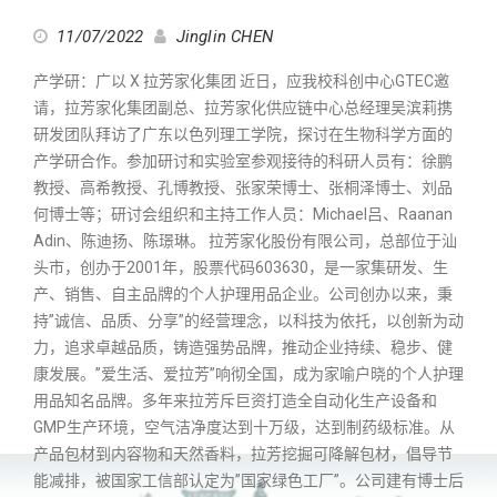
11/07/2022
Jinglin CHEN
产学研：广以 X 拉芳家化集团 近日，应我校科创中心GTEC邀
请，拉芳家化集团副总、拉芳家化供应链中心总经理吴滨莉携
研发团队拜访了广东以色列理工学院，探讨在生物科学方面的
产学研合作。参加研讨和实验室参观接待的科研人员有：徐鹏
教授、高希教授、孔博教授、张家荣博士、张桐泽博士、刘品
何博士等；研讨会组织和主持工作人员：Michael吕、Raanan
Adin、陈迪扬、陈璟琳。 拉芳家化股份有限公司，总部位于汕
头市，创办于2001年，股票代码603630，是一家集研发、生
产、销售、自主品牌的个人护理用品企业。公司创办以来，秉
持”诚信、品质、分享”的经营理念，以科技为依托，以创新为动
力，追求卓越品质，铸造强势品牌，推动企业持续、稳步、健
康发展。”爱生活、爱拉芳”响彻全国，成为家喻户晓的个人护理
用品知名品牌。多年来拉芳斥巨资打造全自动化生产设备和
GMP生产环境，空气洁净度达到十万级，达到制药级标准。从
产品包材到内容物和天然香料，拉芳挖掘可降解包材，倡导节
能减排，被国家工信部认定为”国家绿色工厂”。公司建有博士后