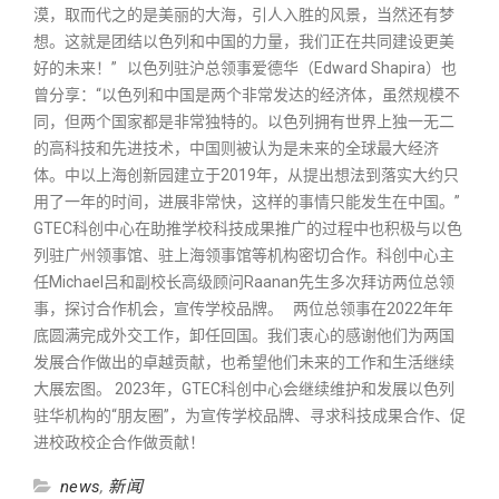
漠，取而代之的是美丽的大海，引人入胜的风景，当然还有梦
想。这就是团结以色列和中国的力量，我们正在共同建设更美
好的未来！” 以色列驻沪总领事爱德华（Edward Shapira）也
曾分享：“以色列和中国是两个非常发达的经济体，虽然规模不
同，但两个国家都是非常独特的。以色列拥有世界上独一无二
的高科技和先进技术，中国则被认为是未来的全球最大经济
体。中以上海创新园建立于2019年，从提出想法到落实大约只
用了一年的时间，进展非常快，这样的事情只能发生在中国。”
GTEC科创中心在助推学校科技成果推广的过程中也积极与以色
列驻广州领事馆、驻上海领事馆等机构密切合作。科创中心主
任Michael吕和副校长高级顾问Raanan先生多次拜访两位总领
事，探讨合作机会，宣传学校品牌。 两位总领事在2022年年
底圆满完成外交工作，卸任回国。我们衷心的感谢他们为两国
发展合作做出的卓越贡献，也希望他们未来的工作和生活继续
大展宏图。 2023年，GTEC科创中心会继续维护和发展以色列
驻华机构的“朋友圈”，为宣传学校品牌、寻求科技成果合作、促
进校政校企合作做贡献！
news
,
新闻