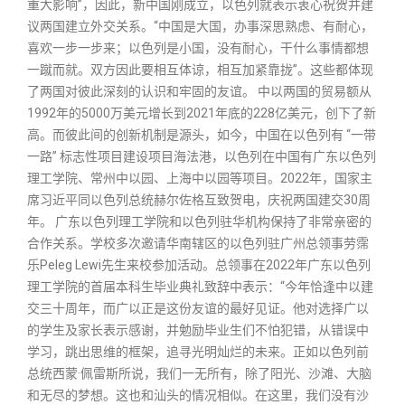
重大影响”，因此，新中国刚成立，以色列就表示衷心祝贺并建
议两国建立外交关系。“中国是大国，办事深思熟虑、有耐心，
喜欢一步一步来；以色列是小国，没有耐心，干什么事情都想
一蹴而就。双方因此要相互体谅，相互加紧靠拢”。这些都体现
了两国对彼此深刻的认识和牢固的友谊。 中以两国的贸易额从
1992年的5000万美元增长到2021年底的228亿美元，创下了新
高。而彼此间的创新机制是源头，如今，中国在以色列有 “一带
一路” 标志性项目建设项目海法港，以色列在中国有广东以色列
理工学院、常州中以园、上海中以园等项目。2022年，国家主
席习近平同以色列总统赫尔佐格互致贺电，庆祝两国建交30周
年。 广东以色列理工学院和以色列驻华机构保持了非常亲密的
合作关系。学校多次邀请华南辖区的以色列驻广州总领事劳霈
乐Peleg Lewi先生来校参加活动。总领事在2022年广东以色列
理工学院的首届本科生毕业典礼致辞中表示：“今年恰逢中以建
交三十周年，而广以正是这份友谊的最好见证。他对选择广以
的学生及家长表示感谢，并勉励毕业生们不怕犯错，从错误中
学习，跳出思维的框架，追寻光明灿烂的未来。正如以色列前
总统西蒙·佩雷斯所说，我们一无所有，除了阳光、沙滩、大脑
和无尽的梦想。这也和汕头的情况相似。在这里，我们没有沙