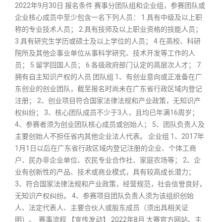
2022年9月30日 报名条件 赛事分团队组和企业组，参赛团队或
企业核心成员中至少包含一名下列人员： 1.具有中级及以上职
称的专业技术人员； 2.具有技师及以上职业资格的技能人员；
3.具有研究生学历或硕士及以上学位的人员； 4.在高校、科研
院所及其他企事业单位从事科学研究、技术开发等工作的人
员； 5.留学回国人员； 6.各级政府部门认定的高层次人才； 7.
拥有自主知识产权的人员 团队组 1、有创业意向或正准备在广
东创业的创业团队，截至报名时尚未在广东省行政区域内登记
注册； 2、创业项目符合国家法律法规和产业政策，无知识产
权纠纷； 3、核心团队成员不少于3人，且均已年满16周岁；
4、参赛者须为创业团队核心成员或创始人； 5、团队负责人及
主要创始人不担任省内其他企业法人代表。 企业组 1、2017年
1月1日以后在广东省行政区域内登记注册的企业、个体工商
户、民办非企业单位、农民专业合作社、家庭农场等； 2、企
业有创新性的产品、技术或商业模式，具有较高成长潜力；
3、符合国家法律法规和产业政策，经营规范，社会信誉良好，
无知识产权纠纷。 4、参赛项目团队负责人须为该组织创始
人、法定代表人、主要合伙人或股东成员（须出具相关证
明）。 赛事流程 【宣传发动】 2022年8月 大赛官方网站、主