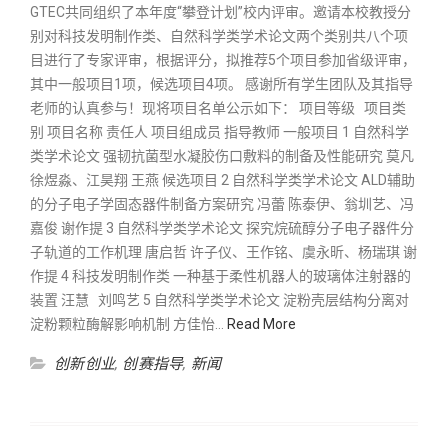
GTEC共同组织了本年度“攀登计划”校内评审。邀请本校教授分
别对科技发明制作类、自然科学类学术论文两个类别共八个项
目进行了专家评审，根据评分，拟推荐5个项目参加省级评审，
其中一般项目1项，候选项目4项。 感谢所有学生团队及其指导
老师的认真参与！现将项目名单公示如下： 项目等级 项目类
别 项目名称 责任人 项目组成员 指导教师 一般项目 1 自然科学
类学术论文 强韧抗菌型水凝胶伤口敷料的制备及性能研究 莫凡
徐煜淼、江昊翔 王燕 候选项目 2 自然科学类学术论文 ALD辅助
的分子电子学固态器件制备方案研究 冯蕾 陈泰伊、翁圳艺、冯
嘉俊 谢作提 3 自然科学类学术论文 探究烷硫醇分子电子器件分
子轨道的工作机理 唐启哲 许子仪、王作铭、虞永昕、杨瑞琪 谢
作提 4 科技发明制作类 一种基于柔性机器人的玻璃体注射器的
装置 汪慧 刘鸣艺 5 自然科学类学术论文 淀粉壳层结构分离对
淀粉颗粒酶解影响机制 方佳怡…
Read More
创新创业
,
创赛指导
,
新闻