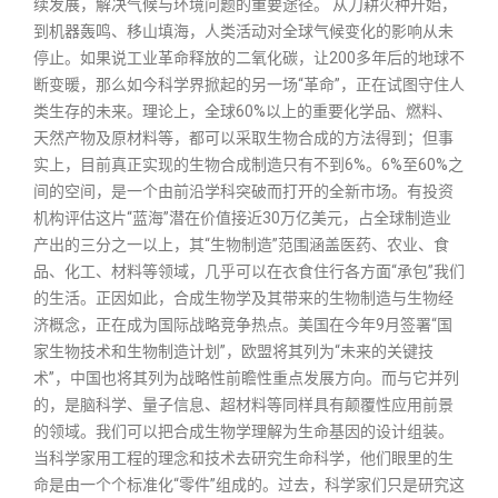
续发展，解决气候与环境问题的重要途径。 从刀耕火种开始，
到机器轰鸣、移山填海，人类活动对全球气候变化的影响从未
停止。如果说工业革命释放的二氧化碳，让200多年后的地球不
断变暖，那么如今科学界掀起的另一场“革命”，正在试图守住人
类生存的未来。理论上，全球60%以上的重要化学品、燃料、
天然产物及原材料等，都可以采取生物合成的方法得到；但事
实上，目前真正实现的生物合成制造只有不到6%。6%至60%之
间的空间，是一个由前沿学科突破而打开的全新市场。有投资
机构评估这片“蓝海”潜在价值接近30万亿美元，占全球制造业
产出的三分之一以上，其“生物制造”范围涵盖医药、农业、食
品、化工、材料等领域，几乎可以在衣食住行各方面“承包”我们
的生活。正因如此，合成生物学及其带来的生物制造与生物经
济概念，正在成为国际战略竞争热点。美国在今年9月签署“国
家生物技术和生物制造计划”，欧盟将其列为“未来的关键技
术”，中国也将其列为战略性前瞻性重点发展方向。而与它并列
的，是脑科学、量子信息、超材料等同样具有颠覆性应用前景
的领域。我们可以把合成生物学理解为生命基因的设计组装。
当科学家用工程的理念和技术去研究生命科学，他们眼里的生
命是由一个个标准化“零件”组成的。过去，科学家们只是研究这