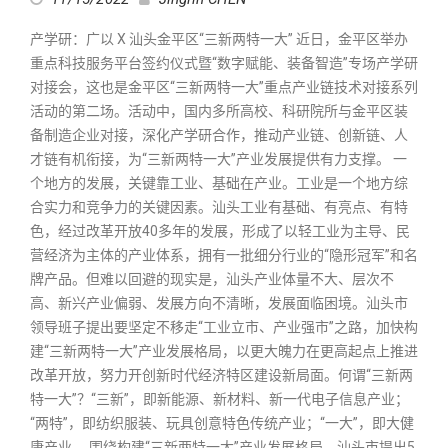
产学研：广以 X 汕头金平区“三新两特一大” 近日，金平区举办
重点科技服务平台签约仪式暨“数字赋能、装备智造”专场产学研
对接会，这也是金平区“三新两特一大”重点产业链技术对接系列
活动的第二场。活动中，国内多所高校、科研院所与金平区装
备制造企业对接，深化产学研合作，推动产业链、创新链、人
才链有机衔接，为“三新两特一大”产业发展提供有力支撑。 一
个地方的发展，关键靠工业、基础在产业。工业是一个地方综
合实力和竞争力的关键因素。汕头工业有基础、有亮点、有特
色，经过改革开放40多年的发展，形成了以轻工业为主导、民
营经济为主体的产业体系，拥有一批细分行业的“隐形冠军”和名
牌产品。但难以回避的现实是，汕头产业体量不大、层次不
高、新兴产业偏弱、发展方向不清晰，发展面临困境。汕头市
领导班子提出要坚定不移走“工业立市、产业强市”之路，加快构
建“三新两特一大”产业发展格局，以更大魄力在更高起点上推进
改革开放，努力开创新时代经济特区建设新局面。何谓“三新两
特一大”？“三新”，即新能源、新材料、新一代电子信息产业；
“两特”，即纺织服装、玩具创意特色传统产业；“一大”，即大健
康产业。 围绕构建“三新两特一大”产业发展格局，汕头市提出5