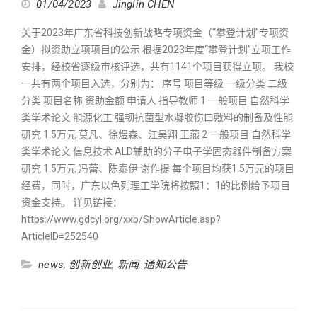
01/04/2023
Jinglin CHEN
关于2023年广东省科技创新战略专项资金（“攀登计划”专项资
金）拟资助立项项目的公示 根据2023年度“攀登计划”立项工作
安排，经校省逐级审核评选，共有1141个项目获得立项。 我校
一共有两个项目入选，分别为： 序号 项目等级 一级分类 二级
分类 项目名称 资助金额 申请人 指导教师 1 一般项目 自然科学
类学术论文 能源化工 强韧抗菌型水凝胶伤口敷料的制备及性能
研究 1.5万元 莫凡、徐煜森、江昊翔 王燕 2 一般项目 自然科学
类学术论文 信息技术 ALD辅助的分子电子学固态器件制备方案
研究 1.5万元 冯蕾、陈泰伊 谢作提 每个项目均获1.5万元的项目
经费，同时，广东以色列理工学院将按照1：1的比例给予项目
资金支持。 详见链接：
https://www.gdcyl.org/xxb/ShowArticle.asp?
ArticleID=252540
news
,
创新创业
,
新闻
,
通知公告