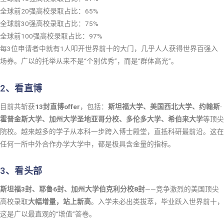
全球前20强高校录取占比：65%
全球前30强高校录取占比：75%
全球前100强高校录取占比：97%
每3位申请者中就有1人叩开世界前十的大门，几乎人人获得世界百强入
场券。广以的托举从来不是“个别优秀”，而是“群体高光”。
2、看直博
目前共斩获
13封直博offer
，包括：
斯坦福大学、美国西北大学、约翰斯·
霍普金斯大学、加州大学圣地亚哥分校、多伦多大学、
希伯来大
学
等顶尖
院校。越来越多的学子从本科一步跨入博士殿堂，直抵科研最前沿。这在
任何一所中外合作办学大学中，都是极具含金量的指标。
3、看头部
斯坦福3封、耶鲁6封、加州大学伯克利分校8封
——竞争激烈的美国顶尖
高校录取
大幅增量，站上新高
。入学未必出类拔萃，毕业跃入世界前十，
这是广以最直观的“增值”答卷。