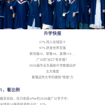
升学快报
37% 闯入全球前十
97% 跻身世界百强
斯坦福+3、耶鲁+6、直博+13……
广以的“出口”有多强？
2026届毕业生最新升学数据出炉
五大维度
看懂这所大学的硬核“增值”力
1、看比例
截至目前，在已收获offer的2026届广以学子中：
全球前10强高校录取占比：37%