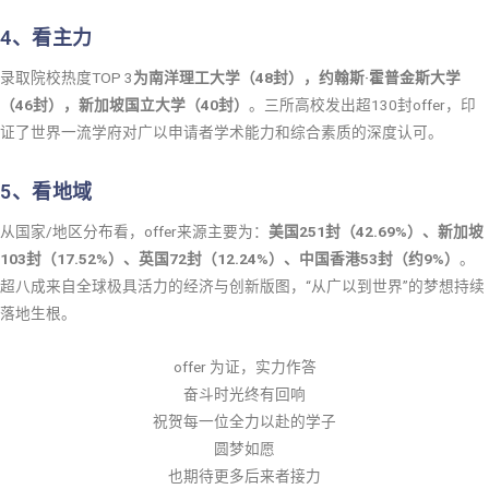
4、看主力
录取院校热度TOP 3
为
南洋理工大学
（48封），约翰斯·霍普金斯大学
（46封），
新加坡国立大学
（40封）
。三所高校发出超130封offer，印
证了世界一流学府对广以申请者学术能力和综合素质的深度认可。
5、看地域
从国家/地区分布看，offer来源主要为：
美国251封（42.69%）、新加坡
103封（17.52%）、英国72封（12.24%）、中国香港53封（约9%）
。
超八成来自全球极具活力的经济与创新版图，“从广以到世界”的梦想持续
落地生根。
offer 为证，实力作答
奋斗时光终有回响
祝贺每一位全力以赴的学子
圆梦如愿
也期待更多后来者接力