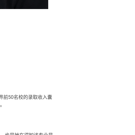
界前50名校的录取收入囊
。