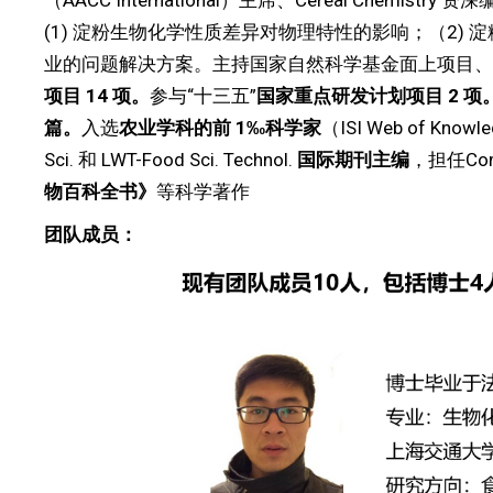
（AACC International）主席、Cereal 
(1) 淀粉生物化学性质差异对物理特性的影响；（2) 
业的问题解决方案。主持国家自然科学基金面上项目、广
项目
14
项。
参与“十三五”
国家重点研发计划项目
2
项
篇。
入选
农业学科的前
1
‰科学家
（ISI Web of Knowl
Sci. 和 LWT-Food Sci. Technol.
国际期刊主编
，担任Comp
物百科全书》
等科学著作
团队成员：