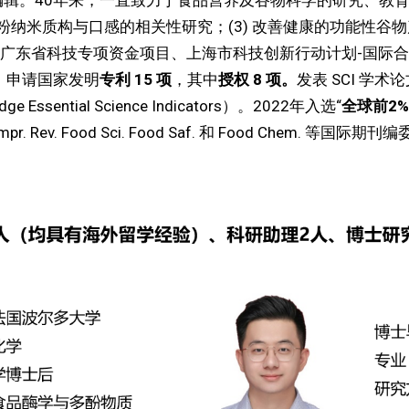
Chemistry 资深编辑。40年来，一直致力于食品营养及谷物科
淀粉纳米质构与口感的相关性研究；(3) 改善健康的功能性谷
东省科技专项资金项目、上海市科技创新行动计划-国际合作
。
申请国家发明
专利
15
项
，其中
授权
8
项。
发表 SCI 学术
edge Essential Science Indicators）。2022年入选“
全球前
2%
r. Rev. Food Sci. Food Saf. 和 Food Chem. 等