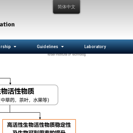
简体中文
ation
rship
Guidelines
Laboratory