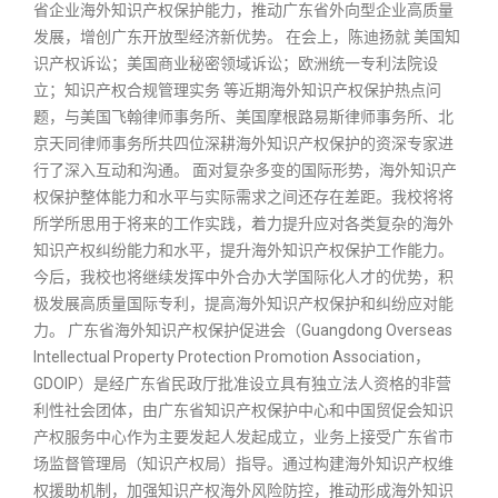
省企业海外知识产权保护能力，推动广东省外向型企业高质量
发展，增创广东开放型经济新优势。 在会上，陈迪扬就 美国知
识产权诉讼；美国商业秘密领域诉讼；欧洲统一专利法院设
立；知识产权合规管理实务 等近期海外知识产权保护热点问
题，与美国飞翰律师事务所、美国摩根路易斯律师事务所、北
京天同律师事务所共四位深耕海外知识产权保护的资深专家进
行了深入互动和沟通。 面对复杂多变的国际形势，海外知识产
权保护整体能力和水平与实际需求之间还存在差距。我校将将
所学所思用于将来的工作实践，着力提升应对各类复杂的海外
知识产权纠纷能力和水平，提升海外知识产权保护工作能力。
今后，我校也将继续发挥中外合办大学国际化人才的优势，积
极发展高质量国际专利，提高海外知识产权保护和纠纷应对能
力。 广东省海外知识产权保护促进会（Guangdong Overseas
Intellectual Property Protection Promotion Association，
GDOIP）是经广东省民政厅批准设立具有独立法人资格的非营
利性社会团体，由广东省知识产权保护中心和中国贸促会知识
产权服务中心作为主要发起人发起成立，业务上接受广东省市
场监督管理局（知识产权局）指导。通过构建海外知识产权维
权援助机制，加强知识产权海外风险防控，推动形成海外知识