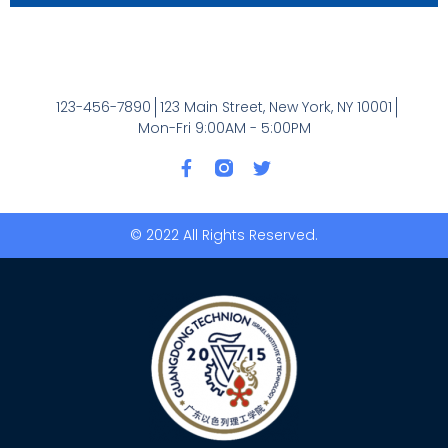
123-456-7890
123 Main Street, New York, NY 10001
Mon-Fri 9:00AM - 5:00PM
© 2022 All Rights Reserved.