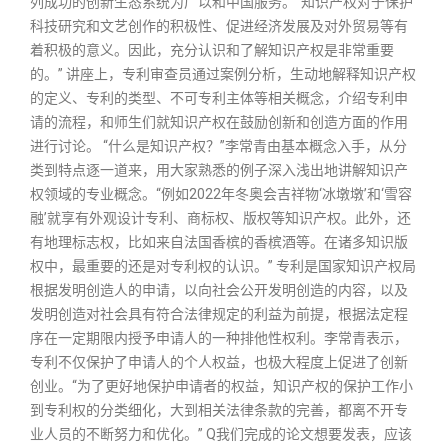
列成功的创新生态系统为广以和中国服务。“知识产权对于保护
科技研究和文艺创作的积极性、促进经济发展及对外贸易等有
着积极的意义。因此，充分认识和了解知识产权是非常重要
的。” 讲座上，专利审查员通过案例分析，生动地解释知识产权
的定义、专利的类型、不可专利主体等相关概念，介绍专利申
请的流程，和师生们就知识产权在鼓励创新和创造方面的作用
进行讨论。 “什么是知识产权？”李常青由基本概念入手，从分
类到特点逐一道来，用大家熟悉的例子深入浅出地讲解知识产
权领域的专业概念。“例如2022年冬奥会吉祥物‘冰墩墩’和‘雪容
融’就享有外观设计专利、商标权、版权等知识产权。此外，还
有地理标志权，比如来自法国香槟的香槟酒等。在诸多知识版
权中，最重要的还是对专利权的认识。” 专利是国家知识产权局
根据发明创造人的申请，以向社会公开发明创造的内容，以及
发明创造对社会具有符合法律规定的利益为前提，根据法定程
序在一定期限内授予申请人的一种排他性权利。李常青表示，
专利不仅保护了申请人的个人权益，也极大程度上促进了创新
创业。“为了更好地保护申请者的权益，知识产权的保护工作小
到专利权的分类细化，大到相关法律条款的完善，都离不开专
业人员的不断努力和优化。” Q我们完成的论文想要发表，应该