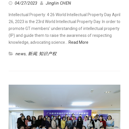
04/27/2023
Jinglin CHEN
Intellectual Property: 4·26 World Intellectual Property Day April
26, 2023 is the 23rd World Intellectual Property Day. In order to
promote GT members’ understanding of intellectual property
(IP) and guide them to raise the awareness of respecting
knowledge, advocating science…
Read More
news
,
新闻
,
知识产权