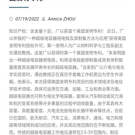
07/19/2022
Annice ZHOU
知识产权：含金量十足，广以获首个美国发明专利！ 近日，广
以申报的“一种超级电容器用电极及其制备方法与应用”获得美国
发明专利授权许可，第一发明人为广以材料科学与工程系副主
任谭启教授。这是广以获得的第一个美国发明专利。 “本发明提
出一种超级电容器用电极，利用该电极能够制备成具有体积能
量密度高且循环寿命长的超级电容器。”当来到广以介电与电化
学实验室时，谭启教授正在真空手套箱工作机旁边为学生作讲
解。他表示，本次获得美国发明专利项目的技术领域涉及电化
学技术领域，具体可运用在交通、运输、工业和商业等方面。
超级电容器也可称为电化学电容器，能够从汽车制动或风力涡
轮机的变桨系统等许多重复的过程中回收能量，由于其具有大
容量、高能量密度、大电流充放电和长循环寿命等优点，目前
已在国防、航天航空、汽车工业、消费电子、通信、电力和铁
路等领域得到成功的应用，并且其应用范围仍在不断拓展。然
而，传统的超级电容器工作电压通常在2.5-3V范围内，耐压