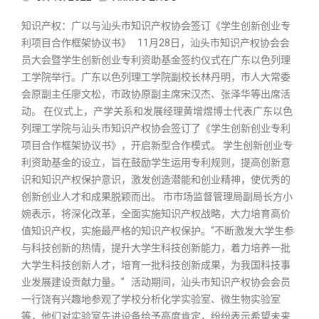
知识产权：广以与汕头市知识产权协会签订《学生创新创业专
利项目合作框架协议书》 11月28日，汕头市知识产权协会会
员大会暨学生创新创业专利资助基金签约仪式在广东以色列理
工学院举行。广东以色列理工学院副校长林丹明，市人大常委
会原副主任廖文松，市政协原副主席宋汉杰、张泽华等出席活
动。 在仪式上，产学关系和发展经理黄增煜博士代表广东以色
列理工学院与汕头市知识产权协会签订了《学生创新创业专利
项目合作框架协议书》，开启新型合作模式。 学生创新创业专
利资助基金的设立，旨在鼓励学生运用专利规则，提高创新意
识和知识产权保护意识，激发创造潜能和创业精神，使优秀的
创新创业人才和成果脱颖而出。 市市场监督管理局副局长方小
婉表示，将深化改革，全面实施知识产权战略，大力培育高价
值知识产权，实施最严格的知识产权保护。“不断激发大学生参
与科技创新的热情，提升大学生科技创新能力，着力培养一批
大学生科技创新人才，培育一批科技创新成果，为我国科技事
业发展建设贡献力量。” 活动期间，汕头市知识产权协会会员
一行饶有兴趣地参观了学校分析化学实验室、微生物实验室
等，他们对实验室先进设备给予高度肯定，纷纷表示希望未来