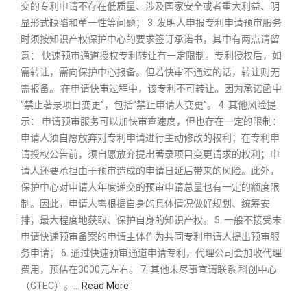
交的专利申请不存在低质量、涉及国家安全或者重大利益、明
显形式缺陷和单一性等问题； 3. 发明人申报专利申请预审服务
时须按知识产权保护中心的要求签订承诺书，其中有两点请留
意： 快速预审通道授权专利转让有一定限制。专利授权后，如
需转让，需向保护中心报备。但若快审不通过的话，转让则无
需报备。 在申请快审过程中，该专利不可转让。因为承诺函中
“禁止著录项目变更”，包括“禁止申请人变更”。 4. 其他风险提
示： 申请预审服务可以加快审查速度，但也存在一定的限制：
申请人须自愿放弃对专利申请进行主动修改的权利；在专利申
请授权公告前，须自愿放弃提出著录项目变更请求的权利；申
请人还要承担由于预审造成的申请日延后带来的风险。此外，
保护中心对申请人年度递交的预审申请总量也有一定的额度限
制。因此，申请人需根据自身的具体情况做好规划、统筹安
排，最大程度地获取、保护自身的知识产权。 5. 一般不接受未
申请快速预审备案的申请主体作为共同专利申请人提出预审服
务申请； 6. 通过快速预审通道申请专利，代理公司会加收代理
费用，预估在3000元左右。 7. 其他未尽事宜请联系 科创中心
（GTEC）。…
Read More