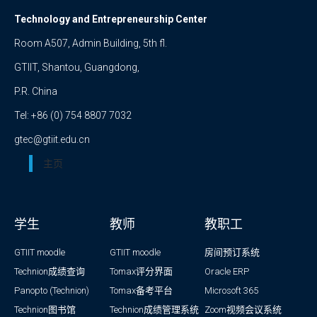
Technology and Entrepreneurship Center
Room A507, Admin Building, 5th fl.
GTIIT, Shantou, Guangdong,
P.R. China
Tel: +86 (0) 754 8807 7032
gtec@gtiit.edu.cn
主页
学生
教师
教职工
GTIIT moodle
GTIIT moodle
房间预订系统
Technion成绩查询
Tomax评分界面
Oracle ERP
Panopto (Technion)
Tomax备考平台
Microsoft 365
Technion图书馆
Technion成绩管理系统
Zoom视频会议系统