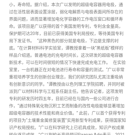
小，寿命短。据介绍，本次广以发明的超级电容器用电极，通
过在活性层表面设置涂层，弱化电解质与电极表面间所存在的
界面问题，进而显著增加电化学容器的工作电压窗口和循环寿
命。该项目是广以获得的首个美国发明专利，专利含金量高，
保护期可达20年，目前已获得美国专利局授权，等待美国专利
局下发证书。 “这种黑色的部分就是电极，下边是支撑的衬
底。”在计算材料科学实验室，谭教授拿着一块“黑纸板”模样的
样品介绍道。普通电池的充电时间长，这次研发的超级电容器
新技术，可以在时间很短的情况下快速完成充电工作。 在实验
室里，一台机器正在对电池进行寿命和容量的测试。“广以非常
重视培养学生的创新创业理念，我们的研究团队尤其注重吸纳
有创新意识的同学。”谭教授由以色列理工学院招聘，并同时被
派到广以材料科学与工程系任副主任。他告诉记者，这项发明
专利的研发历时四五年，目前已经在与国内一些公司进行合
作，“通过特殊氧化物沉积工艺而制备的改性电极能够显著增加
超级电容器的技术性能和商业价值。” 此前，广以首个获得专利
的项目为“土壤重金属修复装置”实用新型专利成果，获得国家知
识产权局授权。“广以在科学研究上已初具成效，知识产权成果
转化逐见成效。”广以副校长高级顾问Raanan Adin表示。2021