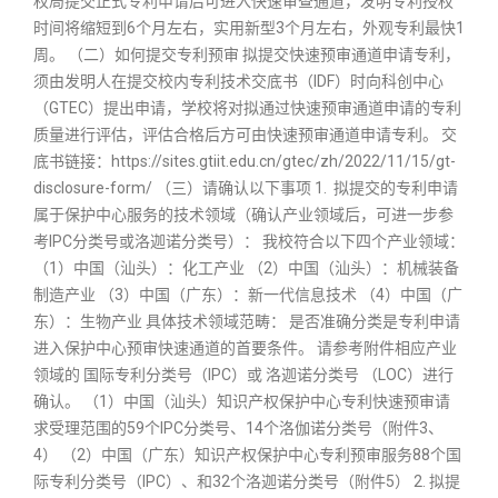
权局提交正式专利申请后可进入快速审查通道，发明专利授权
时间将缩短到6个月左右，实用新型3个月左右，外观专利最快1
周。 （二）如何提交专利预审 拟提交快速预审通道申请专利，
须由发明人在提交校内专利技术交底书（IDF）时向科创中心
（GTEC）提出申请，学校将对拟通过快速预审通道申请的专利
质量进行评估，评估合格后方可由快速预审通道申请专利。 交
底书链接：https://sites.gtiit.edu.cn/gtec/zh/2022/11/15/gt-
disclosure-form/ （三）请确认以下事项 1. 拟提交的专利申请
属于保护中心服务的技术领域（确认产业领域后，可进一步参
考IPC分类号或洛迦诺分类号）： 我校符合以下四个产业领域：
（1）中国（汕头）：化工产业 （2）中国（汕头）：机械装备
制造产业 （3）中国（广东）：新一代信息技术 （4）中国（广
东）：生物产业 具体技术领域范畴： 是否准确分类是专利申请
进入保护中心预审快速通道的首要条件。 请参考附件相应产业
领域的 国际专利分类号（IPC）或 洛迦诺分类号 （LOC）进行
确认。 （1）中国（汕头）知识产权保护中心专利快速预审请
求受理范围的59个IPC分类号、14个洛伽诺分类号（附件3、
4） （2）中国（广东）知识产权保护中心专利预审服务88个国
际专利分类号（IPC）、和32个洛迦诺分类号（附件5） 2. 拟提