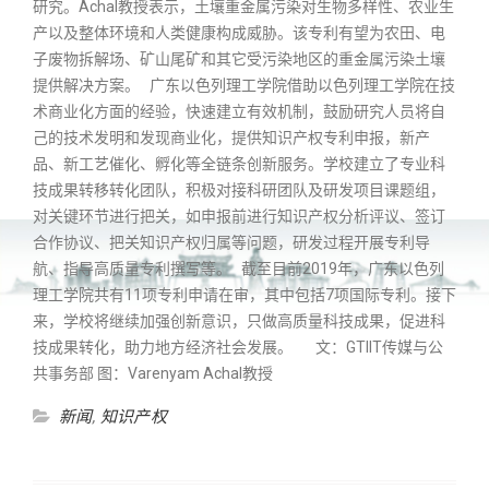
研究。Achal教授表示，土壤重金属污染对生物多样性、农业生
产以及整体环境和人类健康构成威胁。该专利有望为农田、电
子废物拆解场、矿山尾矿和其它受污染地区的重金属污染土壤
提供解决方案。 广东以色列理工学院借助以色列理工学院在技
术商业化方面的经验，快速建立有效机制，鼓励研究人员将自
己的技术发明和发现商业化，提供知识产权专利申报，新产
品、新工艺催化、孵化等全链条创新服务。学校建立了专业科
技成果转移转化团队，积极对接科研团队及研发项目课题组，
对关键环节进行把关，如申报前进行知识产权分析评议、签订
合作协议、把关知识产权归属等问题，研发过程开展专利导
航、指导高质量专利撰写等。 截至目前2019年，广东以色列
理工学院共有11项专利申请在审，其中包括7项国际专利。接下
来，学校将继续加强创新意识，只做高质量科技成果，促进科
技成果转化，助力地方经济社会发展。 文：GTIIT传媒与公
共事务部 图：Varenyam Achal教授
新闻
,
知识产权