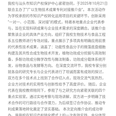
我校与汕头市知识产权保护中心紧密协同，于2025年10月21日
联合主办了“广以生物技术成果专利对接推介会”。 本次活动作
为学校承担的市知识产权转化运用项目的关键环节，创新采用
“一对一、小范围、深对接”的模式，特邀本地重点企业代表参
与，旨在实现科研成果与企业技术需求的深度耦合。该推介会
聚焦该企业的具体产业方向，组织了我校生物技术与食品工程
系五位教师进行专场对接。重点展示了多项具有明确应用前景
的代表性技术成果，涵盖了：功能性食品分子的微藻底盘细胞
构建及其共性合成生物技术开发，植物功效成分挖掘与高效制
备，多酚功效成分酶学改性与酶法制备，功效成分载体系统开
发，谷物食品与发酵等方向。 在深度交流环节，我校专家分别
就各自的研究专长与企业代表进行了坦诚而富有成效的探讨，
双方在多个技术点上找到了合作切入点，现场交流气氛热烈，
企业方对技术的实用性与创新性给予了高度评价。 随后，企业
代表在我校教师陪同下，参观了与之研究方向紧密关联的四个
重点实验室。通过实地考察与现场讲解，双方进一步明确了技
术合作的可行路径与合作潜力，为后续签订合作协议、推动专
利成果落地转化奠定了坚实基础。 本次定向推介会的成功举
办，是我校在知识产权转化模式上的一次有效实践，充分体现