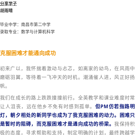
分享学子
胡雨晴
毕业中学：
南昌市第二中学
录取专业：数学与计算机科学
克服困难才能通向成功
初来广以，我怀揣着激动与忐忑，如离家的幼鸟，在风雨中
磨砺羽翼，等待着一飞冲天的时机。潮涌催人进，风正好扬
帆。
我们在成长的路上跌跌撞撞前行。全英教学和课业难度时常
让人沮丧，远在他乡不免有时感到孤单。
但PM仿若指路明
灯，朝夕相处的新同学也成为了我克服困难的动力。困难只
是暂时的阻碍，而克服困难才是通向成功的桥梁。
我保持
极的态度，寻求帮助和支持，制定明确的计划，最终跨越学