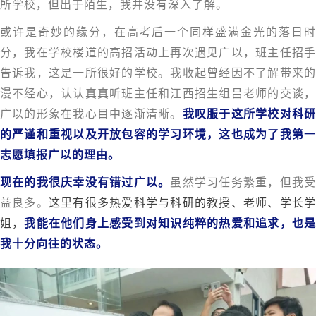
所学校，但出于陌生，我并没有深入了解。
或许是奇妙的缘分，在高考后一个同样盛满金光的落日时
分，我在学校楼道的高招活动上再次遇见广以，班主任招手
告诉我，这是一所很好的学校。我收起曾经因不了解带来的
漫不经心，认认真真听班主任和江西招生组吕老师的交谈，
广以的形象在我心目中逐渐清晰。
我叹服于这所学校对科
的严谨和重视以及开放包容的学习环境，这也成为了我第一
志愿填报广以的理由。
现在的我很庆幸没有错过广以。
虽然学习任务繁重，但我
益良多。
这里有很多热爱科学与科研的教授、老师、学长
姐，
我能在他们身上感受到对知识纯粹的热爱和追求，也
我十分向往的状态。