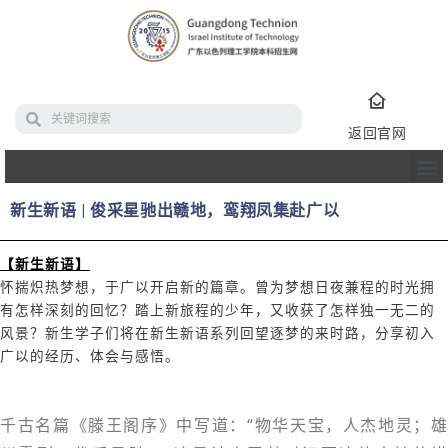
返回官网
新生新语 | 俊采星驰出赣地，鸾翔凤集赴广以
【新生新语】
怀揣炽热梦想，于广以开启新的篇章。曾为梦想日夜兼程的时光拥
有怎样深刻的回忆？踏上新旅程的少年，又收获了怎样独一无二的
风景？新生学子们将在新生新语系列回望逐梦的来时路，分享初入
广以的经历、体会与感悟。
千古名篇《滕王阁序》中写道：“物华天宝，人杰地灵；雄