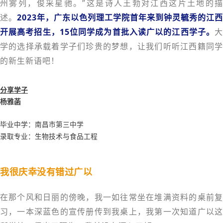
州雾列，俊采星驰。”这是诗人王勃对江西这片土地的描
述。
2023年，广东以色列理工学院首年来到钟灵毓秀的江西
开展高考招生，15位同学成为首批入读广以的江西学子。
大
学的选择承载着学子们珍贵的梦想，让我们听听江西籍同学
的新生新语吧！
分享学子
杨雅菡
毕业中学：
南昌市第三中学
录取专业：生物技术与食品工程
我很庆幸没有错过广以
在那个风和日丽的傍晚，我一如往常坐在堆满资料的桌前复
习，一本深蓝色的宣传册传到我桌上，我第一次知道广以这