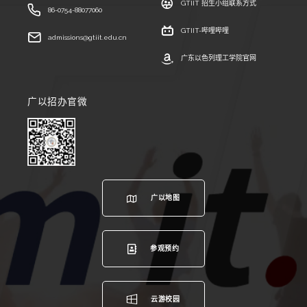
GTIIT 招生小组联系方式
86-0754-88077060
GTIIT-哔哩哔哩
admissions@gtiit.edu.cn
广东以色列理工学院官网
广以招办官微
广以地图
参观预约
云游校园