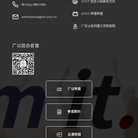
GTIIT 招生小组联系方式
86-0754-88077060
GTIIT-哔哩哔哩
admissions@gtiit.edu.cn
广东以色列理工学院官网
广以招办官微
广以地图
参观预约
云游校园