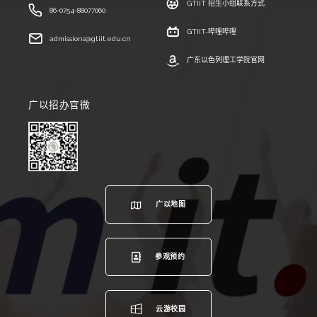
GTIIT 招生小组联系方式
86-0754-88077060
GTIIT-哔哩哔哩
admissions@gtiit.edu.cn
广东以色列理工学院官网
广以招办官微
广以地图
参观预约
云游校园