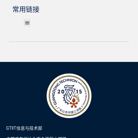
常用链接
电子邮件系统
打印、复印、扫描
无线网络（Wi-Fi）
Account & Password
GTERP System
IT操作指南
寻求技术支持
GTIIT信息与技术部