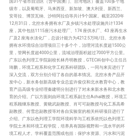
国31个省市自治区（含中国澳门、台湾地区）覆盖100多个地
级市，以及葡萄牙、马来西亚、新加坡、澳大利亚、新西兰、
安哥拉、博茨瓦纳、沙特阿拉伯等共计9个国家。截至2020年
12月31日，北控水务拥有水厂及乡镇污水处理设施共计1334
座，其中包括1115座污水处理厂、174 座供水厂、43 座再生水
厂及2 座海水淡化厂，总设计能力为4212.5万吨/日。北控水务
拥有水环境综合治理项目三十多个个，治理河流长度超1500公
里，管网长度超4000公里，流域治理面积超过7000平方公里。
广东以色列理工学院副校长林丹明教授，GTEC科创中心主任吕
琦鹏，环境工程系和化学工程系科研团队，一同与来宾进行了
深入交流，双方分别介绍了各自的基本情况。北控水务产品开
发中心，新水务创新高级专业总监许俊仪和北水教育中心，教
育产品高级专业经理秦建明分别进行了对未来新水务和北水教
育的介绍。广以方面则由环境工程系副主任Achal教授，环境工
程系顾继东教授、黄晓武副教授、肖可可副教授与化工系高希
副教授、何雪忠副教授等对各自实验室的相关科研项目进行了
介绍。广东以色列理工学院环境科学与工程系依托以色列理工
学院土木和环境工程学院，培养具有国际视野和一流水平的环
境工程人才。学科覆盖范围或包括：保护水资源、污水和污泥