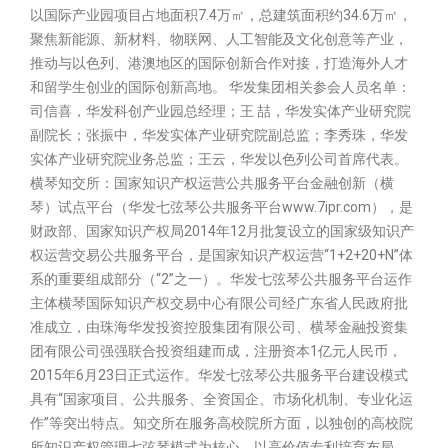
以国际产业园项目占地面积7.4万㎡，总建筑面积约34.6万㎡，
聚焦新能源、新材料、物联网、人工智能及文化创意等产业，
推动与以色列、港澳地区的国际创新合作对接，打造海外人才
和留学生创业的国际创新高地。 华发集团相关参会人员名单：
司信喜，华发科创产业园总经理；王 喆，华发实体产业研究院
副院长；张振中，华发实体产业研究院副总监；李秀珠，华发
实体产业研究院业务总监；王云，华发以色列公司首席代表。
横琴知交所：国家知识产权运营公共服务平台金融创新（横
琴）试点平台（华发七弦琴公共服务平台www.7ipr.com），是
财政部、国家知识产权局2014年12月批复设立的国家级知识产
权运营交易公共服务平台，是国家知识产权运营“1+2+20+N”体
系的重要组成部分（“2”之一）。华发七弦琴公共服务平台运作
主体横琴国际知识产权交易中心有限公司经广东省人民政府批
准成立，由珠海华发投资控股集团有限公司、横琴金融投资集
团有限公司强强联合投资组建而成，注册资本1亿元人民币，
2015年6月23日正式运作。华发七弦琴公共服务平台建设模式
具有“国家项目、公共服务、全资国企、市场化机制、专业化运
作”等突出特点。知交所在服务高校院所方面，以独创的高校院
所知识产权管理七弦琴模式为核心，以高价值专利培育布局、