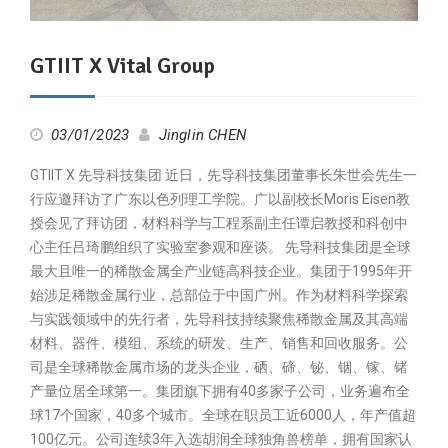
GTIIT X Vital Group
03/01/2023
Jinglin CHEN
GTIIT X 先导科技集团 近日，先导科技集团董事长朱世会先生一
行应邀拜访了广东以色列理工学院。广以副校长Moris Eisen教
授会见了拜访团，材料科学与工程系副主任谭启教授和科创中
心主任吕琦鹏组织了实验室参观和座谈。 先导科技集团是全球
最大且唯一的稀散金属全产业链高科技企业。集团于1995年开
始涉足稀散金属行业，总部位于中国广州。作为材料科学探索
与实践领域中的先行者，先导科技持续聚焦稀散金属及其高端
材料、器件、模组、系统的研发、生产、销售和回收服务。公
司是全球稀散金属市场的龙头企业，硒、碲、铋、铟、镓、锗
产量位居全球第一。集团旗下拥有40多家子公司，业务遍布全
球17个国家，40多个城市。全球在职员工近6000人，年产值超
100亿元。公司连续3年入选胡润全球独角兽榜单，拥有国家认