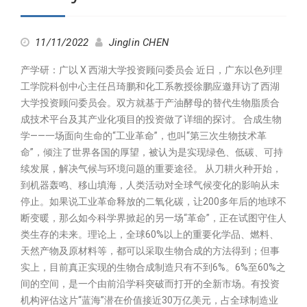
11/11/2022
Jinglin CHEN
产学研：广以 X 西湖大学投资顾问委员会 近日，广东以色列理
工学院科创中心主任吕琦鹏和化工系教授徐鹏应邀拜访了西湖
大学投资顾问委员会。双方就基于产油酵母的替代生物脂质合
成技术平台及其产业化项目的投资做了详细的探讨。 合成生物
学——一场面向生命的“工业革命”，也叫“第三次生物技术革
命”，倾注了世界各国的厚望，被认为是实现绿色、低碳、可持
续发展，解决气候与环境问题的重要途径。 从刀耕火种开始，
到机器轰鸣、移山填海，人类活动对全球气候变化的影响从未
停止。如果说工业革命释放的二氧化碳，让200多年后的地球不
断变暖，那么如今科学界掀起的另一场“革命”，正在试图守住人
类生存的未来。理论上，全球60%以上的重要化学品、燃料、
天然产物及原材料等，都可以采取生物合成的方法得到；但事
实上，目前真正实现的生物合成制造只有不到6%。6%至60%之
间的空间，是一个由前沿学科突破而打开的全新市场。有投资
机构评估这片“蓝海”潜在价值接近30万亿美元，占全球制造业