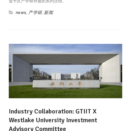
金平区产学研对接的系列活动。
news
,
产学研
,
新闻
Industry Collaboration: GTIIT X
Westlake University Investment
Advisory Committee