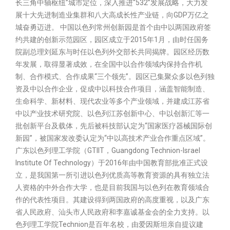
长三角中轴枢纽”城市定位，深入推进“532”发展战略，大力发
展十大先进制造业集群和八大高成长性产业链，向GDP万亿之
城奋勇迈进。 中国以色列常州创新园是首个由中以两国政府签
约共建的创新示范园区，园区成立于2015年1月，由时任国务
院副总理刘延东与时任以色列外交部长共同揭牌。园区经历数
年发展，取得显著成效，在全国中以合作领域内保持合作机
制、合作模式、合作成果“三个领先”。园区已集聚众多以色列独
资及中以合作企业，促成中以科技合作项目，涵盖智能制造、
生命科学、新材料、现代农业等多个产业领域，并建成江苏省
中以产业技术研究院、以色列江苏创新中心、中以创新汇等一
批创新平台及载体，先后被科技部认定为“国家医疗器械国际创
新园”，被国家发改委认定为“中以高技术产业合作重点区域”。
广东以色列理工学院（GTIIT，Guangdong Technion-Israel
Institute Of Technology）于2016年由中国教育部批准正式设
立，是我国第一所引进以色列优质高等教育资源的具有独立法
人资格的中外合作大学，也是目前我国与以色列在教育领域合
作的代表性项目。其建设得到两国政府的高度重视，以及广东
省人民政府、汕头市人民政府和李嘉诚基金会的全力支持。以
色列理工学院Technion是百年名校，由爱因斯坦亲自提议建