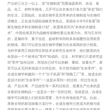
产出的三分之一以上，其“生物制造”范围涵盖医药、农业、食
品、化工、材料等领域，几乎可以在衣食住行各方面“承包”我们
的生活。正因如此，合成生物学及其带来的生物制造与生物经
济概念，正在成为国际战略竞争热点。美国在今年9月签署“国
家生物技术和生物制造计划”，欧盟将其列为“未来的关键技
术”，中国也将其列为战略性前瞻性重点发展方向。而与它并列
的，是脑科学、量子信息、超材料等同样具有颠覆性应用前景
的领域。我们可以把合成生物学理解为生命基因的设计组装。
当科学家用工程的理念和技术去研究生命科学，他们眼里的生
命是由一个个标准化“零件”组成的。过去，科学家们只是研究这
些“零件”如何运转，而现在已经可以拆解、重组、批量生产，甚
至可以从无到有地设计出特定的、非天然功能的“生命零件”。在
合成生物学构建的一个个“分子机器”和“细胞工厂”里，放进去的
是设计好的“生命零件”——这是从零到一的过程；经过生化合
成、产品分离、产品改性等一系列过程后，批量生产出来的是
全新的生物制品——这是从一到一百的过程。也就是说，合成生
物学可以根据人们的实际需要，无中生有地创造产品。比如，
席卷全球的新冠病毒大流行中，合成生物学已然成为药物与疫
苗研发的主要力量之一；随着人工淀粉合成与合成肉在实验室