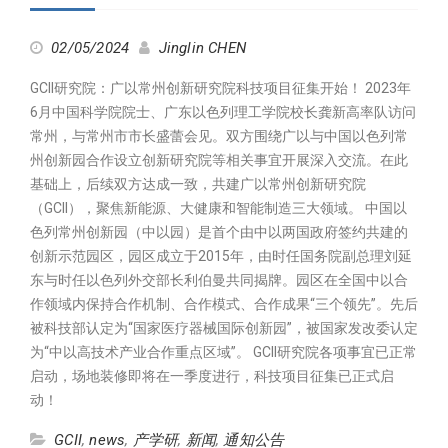
02/05/2024
Jinglin CHEN
GCII研究院：广以常州创新研究院科技项目征集开始！ 2023年
6月中国科学院院士、广东以色列理工学院校长龚新高率队访问
常州，与常州市市长盛蕾会见。双方围绕广以与中国以色列常
州创新园合作设立创新研究院等相关事宜开展深入交流。在此
基础上，后续双方达成一致，共建广以常州创新研究院
（GCII），聚焦新能源、大健康和智能制造三大领域。 中国以
色列常州创新园（中以园）是首个由中以两国政府签约共建的
创新示范园区，园区成立于2015年，由时任国务院副总理刘延
东与时任以色列外交部长利伯曼共同揭牌。园区在全国中以合
作领域内保持合作机制、合作模式、合作成果“三个领先”。先后
被科技部认定为“国家医疗器械国际创新园”，被国家发改委认定
为“中以高技术产业合作重点区域”。 GCII研究院各项事宜已正常
启动，场地装修即将在一季度进行，科技项目征集已正式启
动！
GCII
,
news
,
产学研
,
新闻
,
通知公告