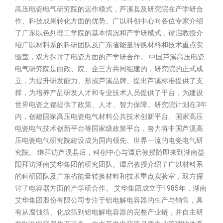
高压电瓷电气研究院的运作模式，芦溪县及研究院在产学研合
作、科技成果转化方面的优势。广以科创中心向各位专家介绍
了广东以色列理工学院的基本情况和产学研模式，谭启教授介
绍广以材料系的科研团队及广东省能量转换材料和技术重点实
验室，双方探讨了电瓷方面的产学研合作。 中国芦溪高压电瓷
电气研究院是由政、院、企三方共同组建的，研究院的正式成
立，为提升研发能力、形成芦溪品牌、提出芦溪标准提供了支
撑，为培养产品研发人才和专业技术人员提供了平台，为建设
世界电瓷之都提供了政策、人才、智力保障。研究院计划在3年
内，创建国家高压电瓷电气材料公共技术创新平台、国家高压
电瓷电气技术创新平台等国家级政策平台，努力将中国芦溪高
压电瓷电气研究院建设成为国内领先、世界一流的电瓷电气研
究院。 继拜访芦溪县后，科创中心与谭启教授随即来到湖南益
阳拜访湖南艾华集团的研究团队。谭启教授介绍了广以材料系
的科研团队及广东省能量转换材料和技术重点实验室，双方探
讨了电容器方面的产学研合作。 艾华集团成立于1985年，湖南
艾华集团股份有限公司专注于铝电解电容器的生产与销售，具
有从腐蚀箔、化成箔到铝电解电容器的完整产业链，并自主研