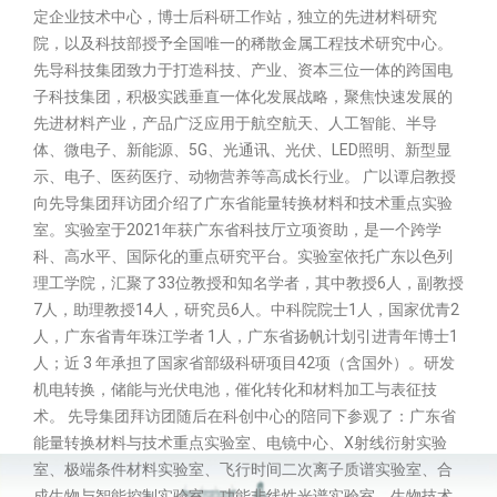
定企业技术中心，博士后科研工作站，独立的先进材料研究
院，以及科技部授予全国唯一的稀散金属工程技术研究中心。
先导科技集团致力于打造科技、产业、资本三位一体的跨国电
子科技集团，积极实践垂直一体化发展战略，聚焦快速发展的
先进材料产业，产品广泛应用于航空航天、人工智能、半导
体、微电子、新能源、5G、光通讯、光伏、LED照明、新型显
示、电子、医药医疗、动物营养等高成长行业。 广以谭启教授
向先导集团拜访团介绍了广东省能量转换材料和技术重点实验
室。实验室于2021年获广东省科技厅立项资助，是一个跨学
科、高水平、国际化的重点研究平台。实验室依托广东以色列
理工学院，汇聚了33位教授和知名学者，其中教授6人，副教授
7人，助理教授14人，研究员6人。中科院院士1人，国家优青2
人，广东省青年珠江学者 1人，广东省扬帆计划引进青年博士1
人；近 3 年承担了国家省部级科研项目42项（含国外）。研发
机电转换，储能与光伏电池，催化转化和材料加工与表征技
术。 先导集团拜访团随后在科创中心的陪同下参观了：广东省
能量转换材料与技术重点实验室、电镜中心、X射线衍射实验
室、极端条件材料实验室、飞行时间二次离子质谱实验室、合
成生物与智能控制实验室、功能非线性光谱实验室、生物技术