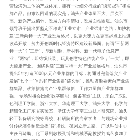
营经济为主体的产业体系，拥有一批细分行业的“隐形冠军”和名
牌产品。但难以回避的现实是，汕头产业体量不大、层次不
高、新兴产业偏弱、发展方向不清晰，发展面临困境。汕头市
领导班子提出要坚定不移走“工业立市、产业强市”之路，加快构
建“三新两特一大”产业发展格局，以更大魄力在更高起点上推进
改革开放，努力开创新时代经济特区建设新局面。何谓“三新两
特一大”？“三新”，即新能源、新材料、新一代电子信息产
业；“两特”，即纺织服装、玩具创意特色传统产业；“一大”，即
大健康产业。 围绕构建“三新两特一大”产业发展格局，汕头市
提出5年打造7000亿元产业集群的目标，将通过完善落实产业
发展“七个一”体系和产业集群“链长制”，推动资源要素向产业集
群集聚、政策措施向产业集群倾斜、工作力量向产业集群加
强。 专场对接会围绕“数字赋能，装备智造”主题，来自广东以
色列理工学院、浙江大学、华南理工大学、汕头大学、化学与
精细化工广东省实验室、浙江大学华南工业技术研究院、汕头
轻工装备研究院等高校、科研院所的专家学者，与现场企业探
讨传统装备制造业提“智”增效、破局立新之路。 广以科创中心
主任吕琦鹏、化工系副教授孔博和机械系副教授刘鸣艺参加了