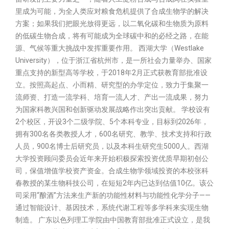
里成为可能，为全人类应对粮食危机提供了合成生物学的解决
方案；如果我们把眼光放得更远，以二氧化碳和生物质为原料
的低碳生物合成，将有可能成为全球碳中和的必经之路，在能
源、气候等重大挑战中发挥重要作用。 西湖大学（Westlake
University），位于浙江省杭州市，是一所社会力量举办、国家
重点支持的新型高等学校，于2018年2月正式获教育部批准设
立。按照高起点、小而精、研究型的办学定位，致力于集聚一
流师资、打造一流学科、培育一流人才、产出一流成果，努力
为国家科教兴国和创新驱动发展战略作出突出贡献。 学校设有
2个校区，开设3个二级学院、5个本科专业，目标到2026年，
拥有300名各类教授人才，600名研究、教学、技术支持和行政
人员，900名博士后研究员，以及本科生研究生5000人。西湖
大学投资顾问委员会近年来开始积极探索投资优质早期初创公
司，保值增值学校资产资金。合成生物学领域投资的本校张科
春教授的某生物科技公司，在短短2年内已达到估值10亿。该公
司采用“酿酒”方法来生产新的功能性材料与功能性化学分子——
通过智能设计、基因技术，系统代谢工程等多学科来实现生物
制造。 广东以色列理工学院由中国教育部批准正式设立，是我