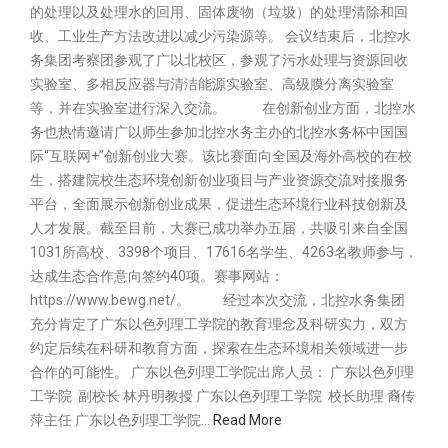
的处理以及处理水的回用、固体废物（垃圾）的处理清除和回
收、工业生产方法改进以减少污染源等。 会议结束后，北控水
务集团考察团参观了广以北校区，参观了污水处理与资源回收
实验室、多相反应器与清洁能源实验室、高级膜分离实验室
等，并在实验室进行深入交流。 在创新创业方面，北控水
务也热情邀请广以师生参加北控水务主办的北控水务杯中国国
际“互联网+”创新创业大赛。该比赛面向全国及海外高校的在校
生，搭建院校生态环境创新创业项目与产业资源交流对接服务
平台，全面展示创新创业成果，促进生态环境行业科技创新及
人才发展。截至目前，大赛已成功举办五届，共吸引来自全国
1031所高校、3398个项目、17616名学生、4263名教师参与，
达成生态合作意向签约40项。赛事网站：
https://www.bewg.net/。 经过本次交流，北控水务集团
充分肯定了广东以色列理工学院的教育理念及科研实力，双方
约定后续在科研和教育方面，探索在生态环境相关领域进一步
合作的可能性。 广东以色列理工学院出席人员： 广东以色列理
工学院 副校长 林丹明教授 广东以色列理工学院 校长助理 裔传
萍主任 广东以色列理工学院…
Read More