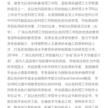
设，被誉为以色列的麻省理工学院，是欧洲卓越理工大学联盟
的成员之一。在以色列高科技公司的创始人和经理人中70%以
上毕业于以色列理工学院，在美国纳斯达克上市的以色列公司
中约50%都是由以色列理工学院校友创办或管理。学校基础研
究和应用研究并重，21世纪以来，学校3次荣获诺贝尔奖（化
学）。 广东以色列理工学院依托以色列理工学院的优质的教育
资源和创新的教育思维，采用全英文师资培教学，致力于培养
具有创新能力、全球视野和人文素养的卓越工程师和科技人
才，打造具有国际高水平教育科研和创新能力的研究型大学。
2018年，广东以色列理工学院被列入广东省“高水平大学建设计
划”，成为入选该项计划的最年轻的高校。学校现任校长为中国
科学院院士、科技部重大科学研究计划首席科学家、美国物理
学会会士龚新高教授。常务副校长为国际知名纳米物理学家、
原以色列科学基金会精密科学部主任David Gershoni教授。 学
生同时注册中国教育部和以色列学籍，与以色列理工学院本部
同类专业执行相同的培养标准，毕业获颁以色列理工学院学士
学位证书，广东以色列理工学院学士学位证书和毕业证书。学
校目前开设化学工程、生物技术与食品工程、材料科学与工
程、数学与计算机科学、机械工程与机器人、化学、环境工程