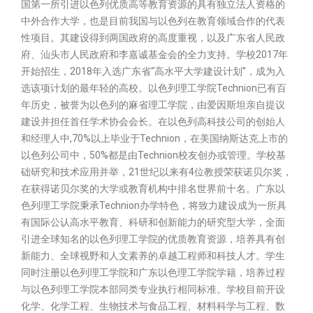
国第一所引进以色列优质高等教育资源的具有独立法人资格的
中外合作大学，也是目前我国与以色列在教育领域合作的代表
性项目。其建设得到两国政府的高度重视，以及广东省人民政
府、汕头市人民政府和李嘉诚基金会的全力支持。学校2017年
开始招生，2018年入选广东省“高水平大学建设计划”，成为入
选该项计划的最年轻的高校。以色列理工学院Technion已有百
年历史，被誉为以色列的麻省理工学院，由爱因斯坦亲自提议
建设并担任首任学术协会会长。在以色列高科技公司的创始人
和经理人中,70%以上毕业于Technion，在美国纳斯达克上市的
以色列公司中，50%都是由Technion校友创办或管理。学校基
础研究和技术应用并举，21世纪以来有4位教授荣获诺贝尔奖，
在获得诺贝尔奖的大学或教育机构中排名世界前十名。广东以
色列理工学院秉承Technion办学特色，将致力建设成为一所具
有国际公认高水平教育、科研和创新能力的研究型大学，全面
引进全球知名的以色列理工学院的优质教育资源，培养具有创
新能力、全球视野和人文素养的卓越工程师和科技人才。学生
同时注册以色列理工学院和广东以色理工学院学籍，培养过程
与以色列理工学院本部同类专业执行相同标准。学校目前开设
化学、化学工程、生物技术与食品工程、材料科学与工程、数