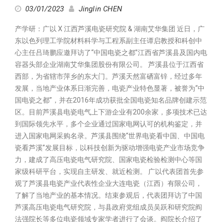
03/01/2023
Jinglin CHEN
产学研：广以 X 江西芦溪电瓷研究院 & 湖南艾华集团 近日，广
东以色列理工学院材料科学与工程系副主任谭启教授和科创中
心主任吕琦鹏应邀拜访了“中国电瓷之都”江西省芦溪县及国内电
容器头部企业湖南艾华集团股份有限公司。 芦溪县位于江西省
西部，为省辖市萍乡的东大门。芦溪天然富硒富锌，经过多年
发展，当地产业体系日渐完善，电瓷产业特色显著，被誉为“中
国电瓷之都”，并在2016年成功获批全国电瓷知名品牌创建示范
区。目前芦溪县电瓷电气上下游企业有200余家，多项技术已达
到国际领先水平，多个企业通过国家电网认可的机构鉴定，并
进入国家电网采购名录。芦溪县围绕“世界电瓷看中国、中国电
瓷看芦溪”发展目标，以科技创新为驱动增强电瓷产业市场竞争
力，建成了高压电瓷电气研究院、国家电瓷检验检测中心等国
家级科研平台，实现自主研发、就近检测。 广以代表团首先参
观了芦溪县电瓷产业代表性企业大连电瓷（江西）有限公司，
了解了当地产业的基本情况。结束参观后，代表团拜访了中国
芦溪高压电瓷电气研究院，与县政府党组成员吴跃和研究院阎
法强院长等多位电瓷领域专家学者进行了会谈。阎院长介绍了