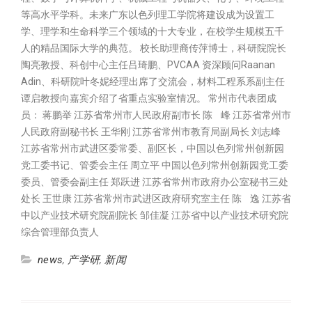
等高水平学科。未来广东以色列理工学院将建设成为设置工
学、理学和生命科学三个领域的十大专业，在校学生规模五千
人的精品国际大学的典范。 校长助理裔传萍博士，科研院院长
陶亮教授、科创中心主任吕琦鹏、PVCAA 资深顾问Raanan
Adin、科研院叶冬妮经理出席了交流会，材料工程系系副主任
谭启教授向嘉宾介绍了省重点实验室情况。 常州市代表团成
员： 蒋鹏举 江苏省常州市人民政府副市长 陈 峰 江苏省常州市
人民政府副秘书长 王华刚 江苏省常州市教育局副局长 刘志峰
江苏省常州市武进区委常委、副区长，中国以色列常州创新园
党工委书记、管委会主任 周立平 中国以色列常州创新园党工委
委员、管委会副主任 郑跃进 江苏省常州市政府办公室秘书三处
处长 王世康 江苏省常州市武进区政府研究室主任 陈 逸 江苏省
中以产业技术研究院副院长 邹佳凝 江苏省中以产业技术研究院
综合管理部负责人
news
,
产学研
,
新闻