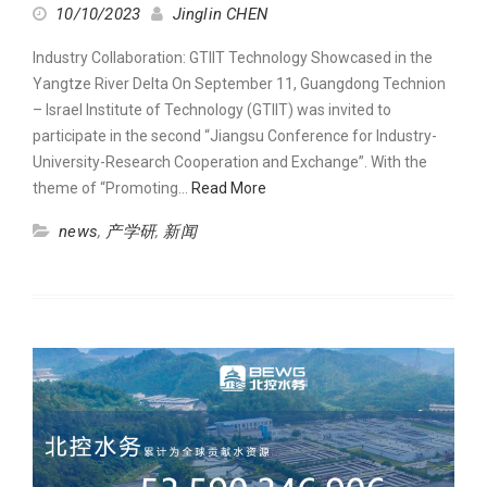
10/10/2023
Jinglin CHEN
Industry Collaboration: GTIIT Technology Showcased in the
Yangtze River Delta On September 11, Guangdong Technion
– Israel Institute of Technology (GTIIT) was invited to
participate in the second “Jiangsu Conference for Industry-
University-Research Cooperation and Exchange”. With the
theme of “Promoting…
Read More
news
,
产学研
,
新闻