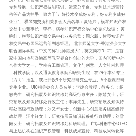
专利导航、知识产权技能培训、运营分平台、专利技术运营转
移等产品为抓手，致力于“让好技术变成好专利，好专利变成好
企业”。 横琴知交所相关参会人员名单：夏德兴，横琴知识产权
交易中心董事长；李祎，横琴知识产权交易中心副总经理； 黄
晓红，横琴知识产权交易中心业务总监；周永新，横琴知识产
权交易中心国际运营部副总经理。 北京师范大学-香港浸会大学
联合国际学院（中文简称“北师港浸大”，英文简称“UIC”）是首
家中国内地与香港高等教育界合作创办的大学，国内10所中外
合作大学之一。学校有工商管理、文化与创意、人文社科和理
工科技学院，以及通识教育学院和研究生院，在29个本科专业
（方向）招生，获批开设9个研究型研究生专业、5个授课型研
究生专业。 UIC相关参会人员名单：李建会教授，教务长 ；杨
敏先生，研究拓展及知识转移处高级行政主任；陈婧女士，研
究拓展及知识转移处行政主任；李洋先生，研究拓展及知识转
移处高级行政助理；刘又华女士，创新中心创意服务组高级行
政助理；汪小钰女士，研究拓展及知识转移处行政助理；刘雪
阳女士，研究拓展及知识转移处科研助理。 广以科创中心GTEC
与上述机构在知识产权管理、科技成果宣传、科技成果转化等